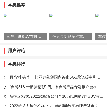
在雨刮器的玻璃水含有不一样的成分，用在车身漆面不
本类推荐
旅产品推介并发布系列优惠政策
合适。玻璃和漆是不同材料，所需要的清洗液也是不同
的，不然为何会有玻璃水和洗车液洗车蜡呢。玻璃水用
来擦车身窗玻璃可以，但车身就别用玻璃水了，会损坏
车身漆面。
国产小型SUV有哪些？2022款瑞虎3x怎么样？
什么是新能源汽车？国家为什么要大力发展新能源汽车？
车身应该用品质好的洗车液或洗车蜡，可以更好的保护
用户评论
车身漆面更洁白靓丽。雨刮器和车玻璃应该用品质较好
本类排行
的，别用便宜货的玻璃水。所以建议车身最好别用玻璃
水，要用专业的洗车蜡或洗车液。
1
再当“排头兵”！比亚迪获颁国内首张SGS承诺碳中和符合声明证书
2
“自驾318·一贴就精彩” 四川省自驾产品专题推介会在杭州举行
3
新捷途X70S2022款配置如何？10万以内的7座SUV有哪些？
标签：
车身
凹了
修复
锈迹
处理
4
2022款艾力绅怎么样？艾力绅混动汽车有哪些缺点？
车身
漆面