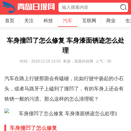
首页
关注
科技
汽车
互联网
商业
生
车身撞凹了怎么修复 车身漆面锈迹怎么处
理
时间：2019-12-19 13:53
来源：凤凰科技网
人气：
30
汽车在路上行驶那面会有磕碰，比如行驶中扬起的小石
头，或者马路牙子上磕到了撞凹了，有的车身上还会有
铁锈一般的污渍。那么这样的怎么清理呢？
车身撞凹了怎么修复