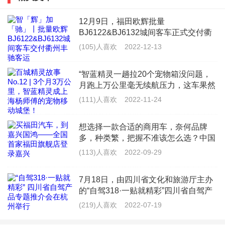
第二个办法，毛巾浸湿涂上牙膏，然后擦拭车身上的锈
12月9日，福田欧辉批量
BJ6122&BJ6132城间客车正式交付衢
斑，再用另外一条干净的湿毛巾将之前擦拭的地方擦干
州市丰驰客运有限公司（以下简称“衢
(105)人喜欢
2022-12-13
净，然后晾干。如果车辆出现新的锈斑的时候，不防给
州丰驰客运”），为衢州丰驰客运提供
更加丰富多样的产品线，全面满足浙江
锈斑处涂一层我们平常使用的牙膏。这样也能起到临时
“智蓝精灵一趟拉20个宠物箱没问题，
景区旅
月跑上万公里毫无续航压力，这车果然
防锈的作用，短期内效果还是不错的，下雨洗车之后也
是&lsquo;能跑能装&rsquo;的VAN界天
(111)人喜欢
2022-11-24
要记得再涂上。
花板！”来自上海的杨师傅，是一名宠
物配送员，每天往返于救助
想选择一款合适的商用车，奈何品牌
第三种，去汽车美容店或者是4S店进行清洁。
多，种类繁，把握不准该怎么选？中国
商用车领军品牌福田汽车给你最佳答
(113)人喜欢
2022-09-29
案。作为商用车的龙头车企，福田汽车
不但在品质上严格把控，保障每位车主
7月18日，由四川省文化和旅游厅主办
玻璃水可以擦车身吗
的用车
的“自驾318·一贴就精彩”四川省自驾产
品专题推介会在杭州举办。推介会上，
最好不要用。
(219)人喜欢
2022-07-19
G318四川段成都、雅安、甘孜等市州
及沿线的主要景区代表进行了精彩的文