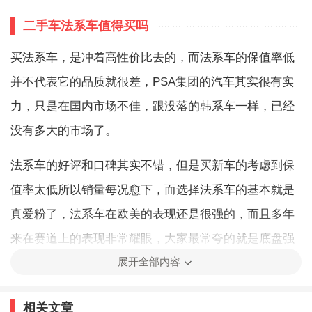
二手车法系车值得买吗
买法系车，是冲着高性价比去的，而法系车的保值率低
并不代表它的品质就很差，PSA集团的汽车其实很有实
力，只是在国内市场不佳，跟没落的韩系车一样，已经
没有多大的市场了。
法系车的好评和口碑其实不错，但是买新车的考虑到保
值率太低所以销量每况愈下，而选择法系车的基本就是
真爱粉了，法系车在欧美的表现还是很强的，而且多年
来在赛道上的表现非常耀眼，大家最常夸的就是底盘强
展开全部内容
大，底盘其实只是它稍微优秀一些，发动机和变速箱也
同样很优秀，像天逸C5搭载的发动机就是沃德十佳，动
相关文章
力还是不错的。