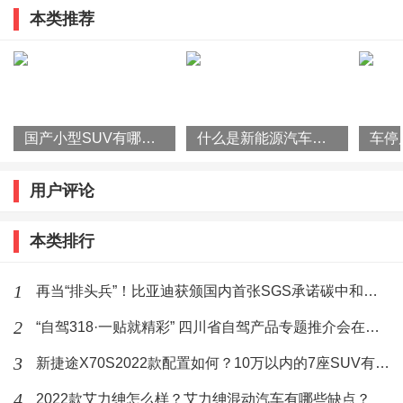
本类推荐
旅产品推介并发布系列优惠政策
标签：
二手
法系车
价格
汽车
作者最新文章
6月19日，艾瑞泽8 PRO新品上市发布
会暨赛道嘉年华在浙江国际赛车场盛大
国产小型SUV有哪些？2022款瑞虎3x怎么样？
什么是新能源汽车？国家为什么要大力发展新能源汽车？
启幕。新车搭载鲲鹏动力2.0T发动机，
(64)人喜欢
2025-06-20
共推出2款配置版型，官方指导价13.79
用户评论
万元-14.99万元，而618狂欢价仅12.29
5月31日，第29届粤港澳车展首日，
smart 精灵#1迎来首次改款——smart
本类排行
#1经典焕新款正式发布上市，新车官方
(60)人喜欢
2025-06-01
指导价15.49万元-19.99万元。smart #1
1
再当“排头兵”！比亚迪获颁国内首张SGS承诺碳中和符合声明证书
经典焕新款，为密友带来超
12月9日，福田欧辉批量
2
BJ6122&BJ6132城间客车正式交付衢
“自驾318·一贴就精彩” 四川省自驾产品专题推介会在杭州举行
州市丰驰客运有限公司（以下简称“衢
(105)人喜欢
2022-12-13
3
新捷途X70S2022款配置如何？10万以内的7座SUV有哪些？
州丰驰客运”），为衢州丰驰客运提供
更加丰富多样的产品线，全面满足浙江
4
2022款艾力绅怎么样？艾力绅混动汽车有哪些缺点？
“智蓝精灵一趟拉20个宠物箱没问题，