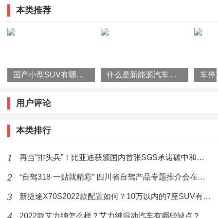
油箱加太满的时候，汽油体积膨胀可能会撑破油箱，汽
本类推荐
旅产品推介并发布系列优惠政策
车厂商考虑到这点，所以汽车都会有通气孔，在油量过
满时，会有部分汽油在通气孔溢出。汽油挥发性极强，
这时候遇到明火（可能是一个没熄灭的烟蒂），就会引
发火灾。
国产小型SUV有哪些？2022款瑞虎3x怎么样？
什么是新能源汽车？国家为什么要大力发展新能源汽车？
3.造成行驶不畅顺
用户评论
油箱如果加的太满，通气孔就有堵塞的风险，使油箱内
本类排行
产生负压。造成汽车供油不顺，车子就会一窜一窜的。
大家伙儿可以脑补一下，下面的图片。呲......呲...呲...
1
再当“排头兵”！比亚迪获颁国内首张SGS承诺碳中和符合声明证书
2
“自驾318·一贴就精彩” 四川省自驾产品专题推介会在杭州举行
3
新捷途X70S2022款配置如何？10万以内的7座SUV有哪些？
标签：
加油
汽车
油箱
4
2022款艾力绅怎么样？艾力绅混动汽车有哪些缺点？