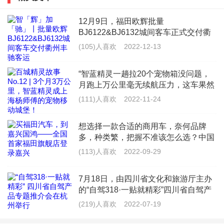
以了。
12月9日，福田欧辉批量
BJ6122&BJ6132城间客车正式交付衢
州市丰驰客运有限公司（以下简称“衢
(105)人喜欢
2022-12-13
油箱加太满的危害
州丰驰客运”），为衢州丰驰客运提供
更加丰富多样的产品线，全面满足浙江
“智蓝精灵一趟拉20个宠物箱没问题，
景区旅
个人感觉不适宜加满，适宜加80%。原因如下：
月跑上万公里毫无续航压力，这车果然
是&lsquo;能跑能装&rsquo;的VAN界天
(111)人喜欢
2022-11-24
1.加满增加车辆负担使油耗增加
花板！”来自上海的杨师傅，是一名宠
物配送员，每天往返于救助
想选择一款合适的商用车，奈何品牌
这点的影响对于多数人而言可以忽略，因为大家伙儿普
多，种类繁，把握不准该怎么选？中国
遍不在乎这么点重量，但是还是要提一下。就像我以前
商用车领军品牌福田汽车给你最佳答
(113)人喜欢
2022-09-29
案。作为商用车的龙头车企，福田汽车
喜欢把不用的东西发到后备箱，越放越多，结果这油
不但在品质上严格把控，保障每位车主
7月18日，由四川省文化和旅游厅主办
耗......
的用车
的“自驾318·一贴就精彩”四川省自驾产
品专题推介会在杭州举办。推介会上，
2.有引发火灾的危险
(219)人喜欢
2022-07-19
G318四川段成都、雅安、甘孜等市州
及沿线的主要景区代表进行了精彩的文