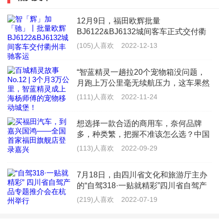
素灯，这和车灯发光的核心方式有关。
12月9日，福田欧辉批量
如果要节能、环保、亮度高，选择LED。如果要方便，
BJ6122&BJ6132城间客车正式交付衢
州市丰驰客运有限公司（以下简称“衢
寿命长，使用卤素灯。如果需要很强的亮度，不需要隐
(105)人喜欢
2022-12-13
州丰驰客运”），为衢州丰驰客运提供
藏，可以选择氙灯。
更加丰富多样的产品线，全面满足浙江
“智蓝精灵一趟拉20个宠物箱没问题，
景区旅
月跑上万公里毫无续航压力，这车果然
卤素灯的结构简单，基本的发光原理与白炽灯的结构相
是&lsquo;能跑能装&rsquo;的VAN界天
(111)人喜欢
2022-11-24
同，灯中存在卤素气体，能有效延长灯丝寿命。然而，
花板！”来自上海的杨师傅，是一名宠
物配送员，每天往返于救助
其亮度较低，夜间、雨天光线不足。寿命短，不环保。
想选择一款合适的商用车，奈何品牌
多，种类繁，把握不准该怎么选？中国
商用车领军品牌福田汽车给你最佳答
氙灯不需要灯丝，但通过升压电源，高压使氙灯或氙灯
(113)人喜欢
2022-09-29
案。作为商用车的龙头车企，福田汽车
中的其他惰性气体电离，在电源的两极之间产生光源。
不但在品质上严格把控，保障每位车主
7月18日，由四川省文化和旅游厅主办
的用车
氙气灯具有色温高、亮度强、技术含量高、对改装要求
的“自驾318·一贴就精彩”四川省自驾产
品专题推介会在杭州举办。推介会上，
高、价格高等特点。
(219)人喜欢
2022-07-19
G318四川段成都、雅安、甘孜等市州
及沿线的主要景区代表进行了精彩的文