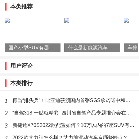
LED大灯为冷光源，不发热。其亮度高、环保、寿命
本类推荐
旅产品推介并发布系列优惠政策
长，穿透力强。理论上100%能量转换。同时，结构紧
凑，适用范围广，光线明亮但不刺眼。
国产小型SUV有哪些？2022款瑞虎3x怎么样？
什么是新能源汽车？国家为什么要大力发展新能源汽车？
车灯改装怎么买保险
用户评论
一般保险公司，投保范围仅限于车辆原部件，自己的车
本类排行
给改装件加保险的，保险公司有专门的险种改装附加
1
再当“排头兵”！比亚迪获颁国内首张SGS承诺碳中和符合声明证书
险，有的叫新增加设备损失险，是专门为车辆改装爱好
者准备的，但是费用应该不低，不建议购买，也没有多
2
“自驾318·一贴就精彩” 四川省自驾产品专题推介会在杭州举行
少人专门买这种保险。
3
新捷途X70S2022款配置如何？10万以内的7座SUV有哪些？
4
2022款艾力绅怎么样？艾力绅混动汽车有哪些缺点？
两车事故，只有在对方全责的情况下，对方的保险公司