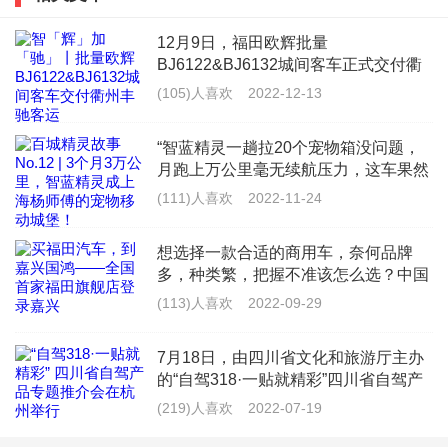
新车磨合期后，大部分的油号都会下降，但是没有任何
12月9日，福田欧辉批量
变化，以及不降反升的情况也是有的。
BJ6122&BJ6132城间客车正式交付衢
州市丰驰客运有限公司（以下简称“衢
(105)人喜欢
2022-12-13
油耗降不降除了车辆状况外，还要分析驾驶习惯，路
州丰驰客运”），为衢州丰驰客运提供
更加丰富多样的产品线，全面满足浙江
况，驾驶环境综合因素考虑，但是总得来说，磨合期过
“智蓝精灵一趟拉20个宠物箱没问题，
景区旅
月跑上万公里毫无续航压力，这车果然
了确实有利于车辆降低油耗。
是&lsquo;能跑能装&rsquo;的VAN界天
(111)人喜欢
2022-11-24
花板！”来自上海的杨师傅，是一名宠
1、更换新的机油
物配送员，每天往返于救助
想选择一款合适的商用车，奈何品牌
磨合期中及过后的时段，通常意味着你已经更换或者更
多，种类繁，把握不准该怎么选？中国
商用车领军品牌福田汽车给你最佳答
换完了机油机滤，此时发动机经过新的机油润滑，密封
(113)人喜欢
2022-09-29
案。作为商用车的龙头车企，福田汽车
等作用，往往可以发挥它的最大效能，热效率自然也会
不但在品质上严格把控，保障每位车主
7月18日，由四川省文化和旅游厅主办
的用车
高，所以发动机这块热效率高自然也会节省燃油
的“自驾318·一贴就精彩”四川省自驾产
品专题推介会在杭州举办。推介会上，
(219)人喜欢
2022-07-19
2、轮胎磨合完毕
G318四川段成都、雅安、甘孜等市州
及沿线的主要景区代表进行了精彩的文