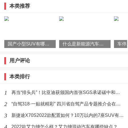
新胎表面没有完成磨合时，接触面积并不是最理想的。
本类推荐
旅产品推介并发布系列优惠政策
新车，轮胎的胎毛还没有磨掉，表面还没有能完全贴合
地面，滚动阻力可能较之后期要大，因此度过磨合期，
滚动阻力也会相应降低，减少油耗。
国产小型SUV有哪些？2022款瑞虎3x怎么样？
什么是新能源汽车？国家为什么要大力发展新能源汽车？
3、熟悉驾驶
用户评论
刚买完车，对于车辆的转速，扭矩，功率的匹配外加驾
驶视野，刹车有个驾驶习惯过程，当你熟悉后，驾驶熟
本类排行
练自然就会减少油耗。
1
再当“排头兵”！比亚迪获颁国内首张SGS承诺碳中和符合声明证书
2
“自驾318·一贴就精彩” 四川省自驾产品专题推介会在杭州举行
新车磨合期省油技巧
3
新捷途X70S2022款配置如何？10万以内的7座SUV有哪些？
1、一般冷车原地热车时间为30-60秒之间，冬天极寒天
4
2022款艾力绅怎么样？艾力绅混动汽车有哪些缺点？