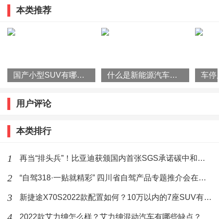
滑剂与制冷剂一起在整个系统中循环。更换任何部件或
本类推荐
旅产品推介并发布系列优惠政策
发生大量制冷剂泄漏后，需要往压缩机中添加润滑剂、
也就是冷冻油。
国产小型SUV有哪些？2022款瑞虎3x怎么样？
什么是新能源汽车？国家为什么要大力发展新能源汽车？
标签：
用户评论
空调
低压管
结冰
排除故障
作者最新文章
本类排行
6月19日，艾瑞泽8 PRO新品上市发布
1
会暨赛道嘉年华在浙江国际赛车场盛大
再当“排头兵”！比亚迪获颁国内首张SGS承诺碳中和符合声明证书
启幕。新车搭载鲲鹏动力2.0T发动机，
(64)人喜欢
2025-06-20
2
“自驾318·一贴就精彩” 四川省自驾产品专题推介会在杭州举行
共推出2款配置版型，官方指导价13.79
万元-14.99万元，而618狂欢价仅12.29
3
新捷途X70S2022款配置如何？10万以内的7座SUV有哪些？
5月31日，第29届粤港澳车展首日，
smart 精灵#1迎来首次改款——smart
4
2022款艾力绅怎么样？艾力绅混动汽车有哪些缺点？