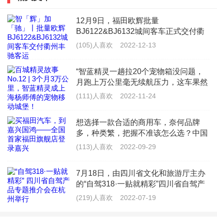
12月9日，福田欧辉批量
冷媒最好不要不同产品进行添加，还有就是品质不好的
BJ6122&BJ6132城间客车正式交付衢
冷媒含有水分，所以容易引起冰堵。这就需要进行抽真
州市丰驰客运有限公司（以下简称“衢
(105)人喜欢
2022-12-13
州丰驰客运”），为衢州丰驰客运提供
空进行冷媒的换装，可以解决此问题。
更加丰富多样的产品线，全面满足浙江
“智蓝精灵一趟拉20个宠物箱没问题，
景区旅
一般发生这种问题的解决方法都是，更换膨胀阀，然后
月跑上万公里毫无续航压力，这车果然
是&lsquo;能跑能装&rsquo;的VAN界天
打压，然后抽真空，然后换装冷媒。
(111)人喜欢
2022-11-24
花板！”来自上海的杨师傅，是一名宠
物配送员，每天往返于救助
想选择一款合适的商用车，奈何品牌
多，种类繁，把握不准该怎么选？中国
商用车领军品牌福田汽车给你最佳答
(113)人喜欢
2022-09-29
案。作为商用车的龙头车企，福田汽车
汽车空调泵要换冷冻油吗
不但在品质上严格把控，保障每位车主
7月18日，由四川省文化和旅游厅主办
的用车
如果空调压缩机不是卡死，一般是不需要清洗空调管道
的“自驾318·一贴就精彩”四川省自驾产
品专题推介会在杭州举办。推介会上，
(219)人喜欢
2022-07-19
以及更换冷冻油的；空调泵也叫压缩机，压缩机中的润
G318四川段成都、雅安、甘孜等市州
及沿线的主要景区代表进行了精彩的文