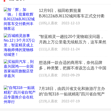
害。
12月9日，福田欧辉批量
BJ6122&BJ6132城间客车正式交付衢
但首先，这个功能必须让货车驾驶室和货箱有一定的距
州市丰驰客运有限公司（以下简称“衢
(105)人喜欢
2022-12-13
州丰驰客运”），为衢州丰驰客运提供
离，这样驾驶室才有空间向后移动。如果卡车超载，货
更加丰富多样的产品线，全面满足浙江
“智蓝精灵一趟拉20个宠物箱没问题，
物可能会因为惯性从货箱中冲出来，或者作为一个整体
景区旅
月跑上万公里毫无续航压力，这车果然
移动到驾驶室的后移空间，对驾驶室造成挤压。
是&lsquo;能跑能装&rsquo;的VAN界天
(111)人喜欢
2022-11-24
花板！”来自上海的杨师傅，是一名宠
物配送员，每天往返于救助
想选择一款合适的商用车，奈何品牌
多，种类繁，把握不准该怎么选？中国
安全气囊有什么危害吗
商用车领军品牌福田汽车给你最佳答
(113)人喜欢
2022-09-29
案。作为商用车的龙头车企，福田汽车
安全气囊的危害还是有的。
不但在品质上严格把控，保障每位车主
7月18日，由四川省文化和旅游厅主办
的用车
驾驶员或乘客在车辆受到撞击的一瞬间，与弹出的气袋
的“自驾318·一贴就精彩”四川省自驾产
品专题推介会在杭州举办。推介会上，
(219)人喜欢
2022-07-19
会发生直接碰撞。虽然气袋比较柔软，但是碰撞力却不
G318四川段成都、雅安、甘孜等市州
及沿线的主要景区代表进行了精彩的文