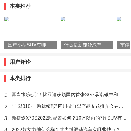
小，就像用麻袋抽在脸上，肯定会有疼痛感。如果带眼
本类推荐
旅产品推介并发布系列优惠政策
镜的话，说不定眼镜的镜片都会被击碎，眼睛可能会被
误伤。
还有安全气囊的气体发生器，在被引爆以后释放产生大
国产小型SUV有哪些？2022款瑞虎3x怎么样？
什么是新能源汽车？国家为什么要大力发展新能源汽车？
量的气体与粉末。虽然对人体的伤害不大，但是粉末被
吸入肺部肯定有一定影响。
用户评论
最关键的还有安全气囊的质量。
本类排行
1
再当“排头兵”！比亚迪获颁国内首张SGS承诺碳中和符合声明证书
标签：
安全气囊
大货车
2
“自驾318·一贴就精彩” 四川省自驾产品专题推介会在杭州举行
作者最新文章
3
新捷途X70S2022款配置如何？10万以内的7座SUV有哪些？
6月19日，艾瑞泽8 PRO新品上市发布
4
2022款艾力绅怎么样？艾力绅混动汽车有哪些缺点？