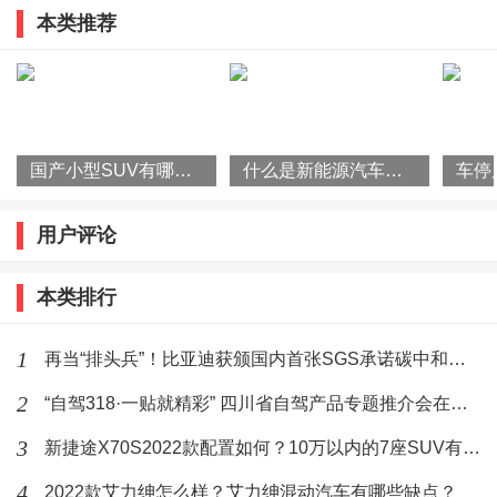
如果你看到水温灯报警，靠边停车，打开机盖，但是自
本类推荐
旅产品推介并发布系列优惠政策
己一定不要动手去维修，这样特别容易受伤。
国产小型SUV有哪些？2022款瑞虎3x怎么样？
什么是新能源汽车？国家为什么要大力发展新能源汽车？
汽车水箱必须要加满吗
用户评论
一般车子都有一个备用壶也叫膨胀水壶！上面有刻度
的，加在MIN和MAX中间就好了，水箱的防冻液一般两
本类排行
年4万公里更换一次，一次大概在5升左右。
1
再当“排头兵”！比亚迪获颁国内首张SGS承诺碳中和符合声明证书
发动机排量不同，水箱大小不一样，加防冻液量也不一
2
“自驾318·一贴就精彩” 四川省自驾产品专题推介会在杭州举行
样。一般2.0发动机大修后加防冻液在7到8升，如果更换
3
新捷途X70S2022款配置如何？10万以内的7座SUV有哪些？
防冻液，由于发动机内部水道复杂，冷却循环系统不能
4
2022款艾力绅怎么样？艾力绅混动汽车有哪些缺点？