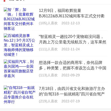
12月9日，福田欧辉批量
BJ6122&BJ6132城间客车正式交付衢
州市丰驰客运有限公司（以下简称“衢
车水温突然高了怎么办
(105)人喜欢
2022-12-13
州丰驰客运”），为衢州丰驰客运提供
更加丰富多样的产品线，全面满足浙江
水温过高一般有几个原因：首先是因为冷却液缺少，这
“智蓝精灵一趟拉20个宠物箱没问题，
景区旅
种情况是很好解决的，添加冷却液时注意停车后不要立
月跑上万公里毫无续航压力，这车果然
是&lsquo;能跑能装&rsquo;的VAN界天
(111)人喜欢
2022-11-24
即开引擎盖，因为发动机舱内部压力太高，容易出现烫
花板！”来自上海的杨师傅，是一名宠
物配送员，每天往返于救助
伤。
想选择一款合适的商用车，奈何品牌
多，种类繁，把握不准该怎么选？中国
水箱太脏没清理也是一个可能的原因。水箱的散热片孔
商用车领军品牌福田汽车给你最佳答
(113)人喜欢
2022-09-29
案。作为商用车的龙头车企，福田汽车
隙如果被脏物堵住，就容易引起散热不良。
不但在品质上严格把控，保障每位车主
7月18日，由四川省文化和旅游厅主办
的用车
还有就是节温器的损坏、电扇的损坏、水泵损坏、水管
的“自驾318·一贴就精彩”四川省自驾产
品专题推介会在杭州举办。推介会上，
破裂等，也都可能引起水温过高。
(219)人喜欢
2022-07-19
G318四川段成都、雅安、甘孜等市州
及沿线的主要景区代表进行了精彩的文