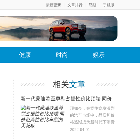
最新更新
文章排行
话题
手机版
健康
时尚
娱乐
相关
文章
新一代蒙迪欧至尊型占据性价比顶端 同价位高性价比车型的天花板
现如今，在竞争愈发激烈
的汽车市场中，品质和价
格逐渐成为新时代下消费
者所关心的话题，而各大
2022-04-01
车企也纷纷推出“高性价