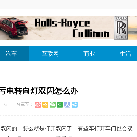
汽车
互联网
商业
生活
子亏电转向灯双闪怎么办
：
75
分享至：
会双闪的，要么就是打开双闪了，有些车打开车门也会双