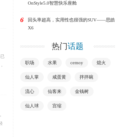
OnStyle5.0智慧快乐座舱
6
回头率超高，实用性也很强的SUV——思皓
X6
热门
话题
车已
职场
水果
cemoy
熄火
，
仙人掌
咸蛋黄
拌拌碗
流心
仙客来
金钱树
仙人球
宫缩
，
轻