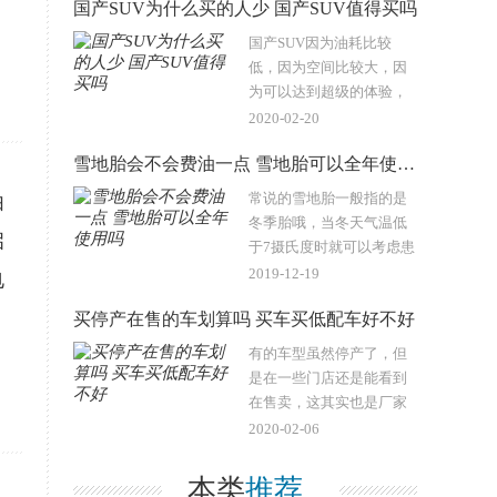
国产SUV为什么买的人少 国产SUV值得买吗
比”的车型来迎合消费者的
喜好。尤其是对于很多年
国产SUV因为油耗比较
轻人来说，既想要拥有更
低，因为空间比较大，因
高的用车品质..
为可以达到超级的体验，
因为质量太过可靠了，因
2020-02-20
为三大件质量稳定性太强
雪地胎会不会费油一点 雪地胎可以全年使用吗
了，因为可以花最少的
钱，买到最优体验的汽
常说的雪地胎一般指的是
由
车？所以不要买国产SUV
冬季胎哦，当冬天气温低
启
汽车？..
于7摄氏度时就可以考虑患
上雪地胎了，这样即使碰
2019-12-19
电
见降雪天气也不用太担
买停产在售的车划算吗 买车买低配车好不好
心。那么用雪地胎会不会
更费油呢？能不能全年用
有的车型虽然停产了，但
雪地胎呢？..
是在一些门店还是能看到
在售卖，这其实也是厂家
在清理库存。这类车往往
2020-02-06
没有什么问题，也是可以
比较放心买的。..
本类
推荐