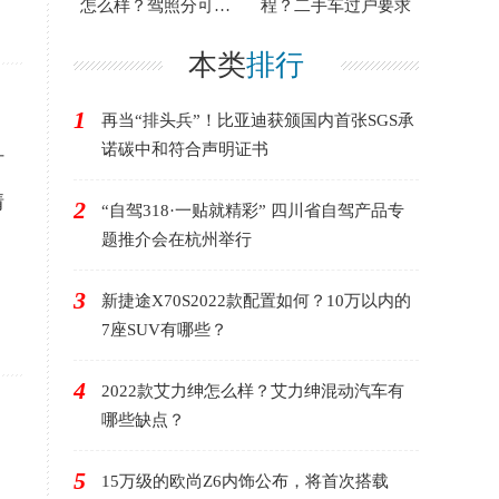
怎么样？驾照分可以
程？二手车过户要求
给别人扣吗？
本类
排行
1
再当“排头兵”！比亚迪获颁国内首张SGS承
诺碳中和符合声明证书
灯
情
2
“自驾318·一贴就精彩” 四川省自驾产品专
题推介会在杭州举行
3
新捷途X70S2022款配置如何？10万以内的
7座SUV有哪些？
4
2022款艾力绅怎么样？艾力绅混动汽车有
哪些缺点？
5
15万级的欧尚Z6内饰公布，将首次搭载