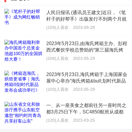
家用吸尘机器人，战绩卓然。在扫地机器人领域，
人民日报讯 (通讯员王建文)近日，《笔
iRobot采用的是vSLAM图像位移定位系统，它新推出的
杆子的好帮手》出版发行不到两个月就
登上畅销书排行榜。“这本书是这么多
(159)人喜欢
2023-09-29
980这款同样采用这种定位方式，众所周知，产品的价值
年来读者反应最强烈、最受读者欢迎的
和价格成正比，iRobot980目前并未在中国市场出售，据
一本公文写作类工具书
2023年5月23日,由海氏烤箱主办、彭程
悉价格不菲。如果不差钱，想体验一把美国军工企业的
西式餐饮学校总赞助的“第三届海氏烤
箱百万全国烘焙大奖赛”总决赛(以下简
(104)人喜欢
2023-05-29
产品，那就随意选购啦。而且在某些复杂的家居环境
称“海氏百万烘焙大赛”)在中国国际焙烤
下，这种定位方式IDE算法复杂度也会随之提高，有可
2023年5月23日,海氏烤箱于上海国家会
能影响精准定位。
展中心举办“海氏烤箱&bull;划时代新品
发布会”,发布了2款新品:海氏i9智能风炉
(103)人喜欢
2023-05-29
烤箱、海氏进口烘焙半成品。01海氏烤
3、Neato扫地机器人
箱14年,致
一、从一座美食之都前往另一座时尚之
Neato成立于2005年，是一家位于美国加州硅谷的机器
都3月25日下午，SC4850航班从成都
天府飞往青岛，载着旅客，从一座美食
人研发、制造公司。在2009年发布了一款成本极低的激
(120)人喜欢
2023-03-25
之都前往一座时尚之都。。成都，是每
光雷达，利用激光发射器与接收器之间的三角测距方法
天被“好嘛好嘛、要得要得、老板，数