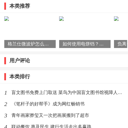
本类推荐
签签儿”所包围的城市
测得与障碍物之间的距离，激光测距传感器安装在电机
上，通过旋转测得一圈360°范围内的距离，并基于此绘
制室内地图，以30美金的超低价格在机器人圈中引起不
小的轰动。经过多年的改进，旋转激光雷达方案已经成
格兰仕微波炉怎么样？格兰仕微波炉价格多少？
如何使用电饼铛？什么品牌的电饼铛质量好？
为Neato旗下产品的重要特征，扫地机器人也不例外。不
过这种激光探头的大缺点就是寿命短，虽然有诸多评测
用户评论
机构和人士皆给予Neato高评价，但是由于激光探头的缺
本类排行
点，而且产品价格昂贵，Neato扫地机器人一直没能得以
普及。
1
盲文图书免费上门取送 菜鸟为中国盲文图书馆视障人士提供一键上门服务
4、科沃斯扫地机器人
2
《笔杆子的好帮手》成为网红畅销书
3
青年画家骅玺又一次把画展搬到了超市
科沃斯成立于1998年，专业从事家庭服务机器人的研
发、设计、制造和销售，是国内比较的自主品牌。因为
4
联动餐饮 惠及民生 建行生活走出多赢路