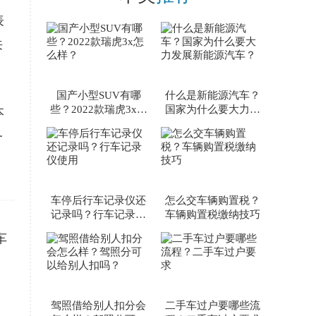
手刹怎么调比较好呢？..
表
来
国产小型SUV有哪
什么是新能源汽车？
些？2022款瑞虎3x怎
国家为什么要大力发
本
么样？
展新能源汽车？
一
车停后行车记录仪还
怎么交车辆购置税？
记录吗？行车记录仪
车辆购置税缴纳技巧
使用
车
驾照借给别人扣分会
二手车过户要哪些流