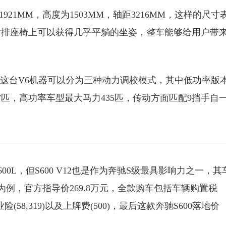
921MM，高度为1503MM，轴距3216MM，这样的尺寸
后排座椅上可以获得几乎平躺的坐姿，整车能够给用户带
，这台V6机器可以分为三种动力调校模式，其中低功率版
7匹，高功率车型最大马力435匹，传动方面匹配9挡手自
00L，但S600 V12也是作为奔驰S级最具影响力之一，其
00为例，官方指导价269.8万元，全款购车包括车辆购置税
商业险(58,319)以及上牌费(500)，最后这款奔驰S600落地价