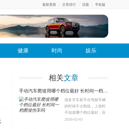
最新更新
文章排行
话题
手机版
健康
时尚
娱乐
相关
文章
手动汽车爬坡用哪个档位最好 长时间一档爬坡伤车吗
很多开车新手在驾驶车辆
的时候不太熟练，上坡时
不知道哪个档位最好，应
该用哪个档位上坡，有人
2020-02-05
无
说用一档动力足，汽车有