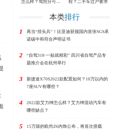
怎么样？驾照分可以
程？二手车过户要求
给别人扣吗？
本类
排行
1
再当“排头兵”！比亚迪获颁国内首张SGS承
诺碳中和符合声明证书
2
“自驾318·一贴就精彩” 四川省自驾产品专
系
题推介会在杭州举行
是
3
新捷途X70S2022款配置如何？10万以内的
7座SUV有哪些？
车
4
2022款艾力绅怎么样？艾力绅混动汽车有
面
哪些缺点？
5
15万级的欧尚Z6内饰公布，将首次搭载