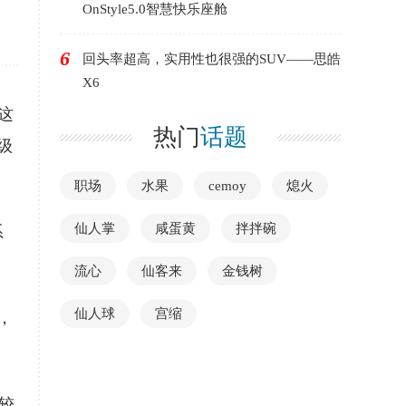
OnStyle5.0智慧快乐座舱
6
回头率超高，实用性也很强的SUV——思皓
X6
这
热门
话题
级
职场
水果
cemoy
熄火
仙人掌
咸蛋黄
拌拌碗
系
流心
仙客来
金钱树
仙人球
宫缩
，
较