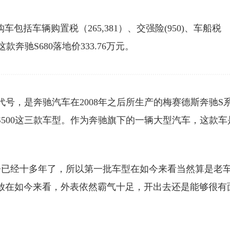
全款购车包括车辆购置税（265,381）、交强险(950)、车船税
最后这款奔驰S680落地价333.76万元。
代号，是奔驰汽车在2008年之后所生产的梅赛德斯奔驰S
W221S500这三款车型。作为奔驰旗下的一辆大型汽车，这款车
年至今已经十多年了，所以第一批车型在如今来看当然算是老
型放在如今来看，外表依然霸气十足，开出去还是能够很有