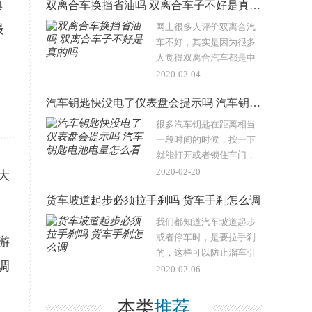
典
双离合车换挡省油吗 双离合车子不好是真的吗
动力爬坡，但是又有人说
一档爬坡伤车，具体是什
网上很多人评价双离合汽
最
么情况，各位小编和车友
车不好，其实是因为很多
一起看看吧!..
人觉得双离合汽车都是中
低档汽车所以觉得不好，
2020-02-04
其实也有好的双离合汽
汽车钥匙快没电了仪表盘会提示吗 汽车钥匙电池电量怎么看
车，而且双离合汽车比较
省油，汽车到底好不好，
很多汽车钥匙在距离相当
每个车友心中的感觉都是
一段时间的时候，按一下
不一样的，一起看下面文
就能打开或者锁住车门，
章了解一下吧！..
这其实是因为汽车钥匙里
2020-02-20
大
面是安装了电池的，所以
货车坡道起步必须拉手刹吗 货车手刹怎么调
电量也是会有用完的时候
的。但是汽车钥匙不像手
我们都知道汽车坡道起步
机会实时显示电量，那么
或者停车时，是要拉手刹
游
怎么看汽车钥匙电量呢？
的，这样可以防止溜车引
没电的话仪表盘会有提示
调
发事故。体型稍大一点的
2020-02-06
吗？..
货车坡道起步或者停车自
然也是一样了。那么货车
本类
推荐