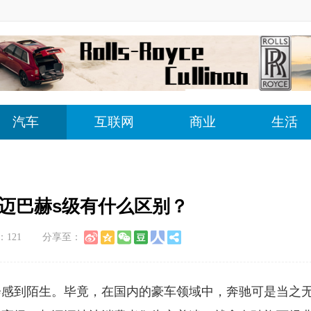
汽车
互联网
商业
生活
级迈巴赫s级有什么区别？
：
121
分享至：
会感到陌生。毕竟，在国内的豪车领域中，奔驰可是当之