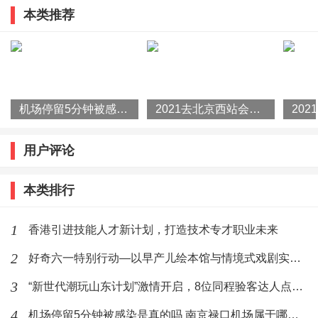
本类推荐
愿你们，赓续担当，即使道阻且长；
愿你们，永远勇敢，即使热泪盈眶。
山海有归期，青春永不散场，母校永远是你们最温暖的
机场停留5分钟被感染是真的吗 南京禄口机场属于哪里管辖的
2021去北京西站会被隔离吗 8月北京会全员核酸检查吗
后方！“
用户评论
掌声如潮，有人早已热泪盈眶。
本类排行
1
香港引进技能人才新计划，打造技术专才职业未来
2
好奇六一特别行动—以早产儿绘本馆与情境式戏剧实践科学新生呵护
3
“新世代潮玩山东计划”激情开启，8位同程验客达人点赞好客山东
4
机场停留5分钟被感染是真的吗 南京禄口机场属于哪里管辖的