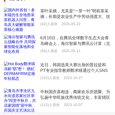
茶叶采摘，尤其是“一芽一叶”明前茶采
摘，长期是农业生产中劳动强度大、技
术要求高、人工依赖度高的环节。面对
(42)人喜欢
2026-05-22
全球茶产业智能化升级浪潮与国内采茶
用工荒困境，青岛农
6月10日，在腾讯全球数字生态大会青
岛峰会上，海尔智家与腾讯云计算（北
京）有限责任公司（以下简称“腾讯
(56)人喜欢
2025-06-11
云”）达成战略合作。双方将以空调、
冰箱、洗衣机等商用及家用核心
近日，韩国选美大赛出身的普拉提和
“教育从来不是单向的付出。”老师说，“走廊里一声声亲
PT专业指导教师鄭求暎通过个人SNS
分享了自己正在使用的护肤品及Home
(102)人喜欢
2023-10-27
切的呼唤，就是我四年来最珍贵的收获。”最后，五位老
Care（居家护肤技巧）的笔记相当引人
注目。SNS发布的照片中我们可以看到
师将四年的嘱托凝练成一段合诵——
中秋国庆喜相连，阖家欢乐庆团聚。为
鄭
弘扬中华民族优秀传统文化，丰富辖区
愿你们，赓续热爱，即使面对挫折；
居民的精神文化生活，营造热烈喜庆、
(112)人喜欢
2023-10-07
欢乐祥和的节日氛围，2023年9月28日
愿你们，赓续善良，即使会被欺骗；
晚，青岛市李沧区九水街道苏家社区举