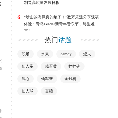
制造高质量发展样板
实
6
“崂山的海风真的绝了！”数万乐迷分享观演
体验：青岛Leader新青年音乐节，终生难
忘！
热门
话题
职场
水果
cemoy
熄火
的
仙人掌
咸蛋黄
拌拌碗
地
流心
仙客来
金钱树
仙人球
宫缩
中