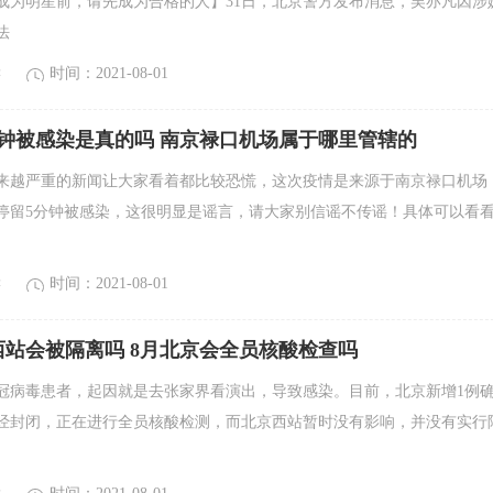
成为明星前，请先成为合格的人】31日，北京警方发布消息，吴亦凡因涉
法
读
时间：2021-08-01
分钟被感染是真的吗 南京禄口机场属于哪里管辖的
来越严重的新闻让大家看着都比较恐慌，这次疫情是来源于南京禄口机场
停留5分钟被感染，这很明显是谣言，请大家别信谣不传谣！具体可以看
读
时间：2021-08-01
京西站会被隔离吗 8月北京会全员核酸检查吗
冠病毒患者，起因就是去张家界看演出，导致感染。目前，北京新增1例
经封闭，正在进行全员核酸检测，而北京西站暂时没有影响，并没有实行