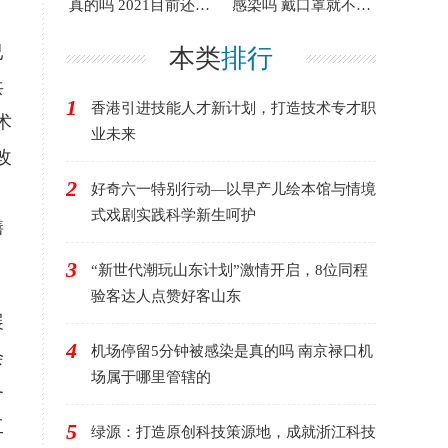
真的吗 2021目前还能
感染吗 戴口罩就不会
进出郑州吗
传染冠状病毒了吗
已
本类
排行
共
1
香港引进技能人才新计划，打造技术专才职
术
业未来
改
2
好奇六一特别行动—以早产儿绘本馆与情境
式戏剧实践科学新生呵护
缮
3
“新世代潮玩山东计划”激情开启，8位同程
验客达人点赞好客山东
展
4
机场停留5分钟被感染是真的吗 南京禄口机
会
场属于哪里管辖的
务
工
5
绿源：打造原创科技策源地，成就浙江科技