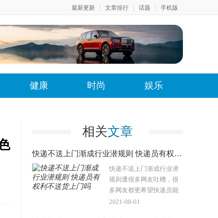
最新更新
文章排行
话题
手机版
健康
时尚
娱乐
相关
文章
色
快递不送上门渐成行业潜规则 快递员有权利不送货上门吗
快递不送上门渐成行业潜
规则遭很多网友吐槽，很
多网友都更希望快递员能
送货上门，不然每次短信
2021-08-01
电话都没有，默认放菜鸟