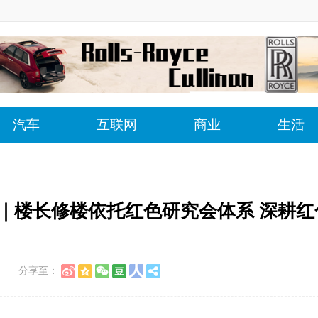
汽车
互联网
商业
生活
｜楼长修楼依托红色研究会体系 深耕红
分享至：