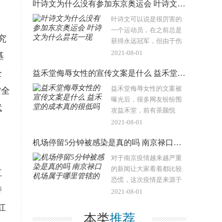
叶诗文为什么没有参加东京奥运会 叶诗文为什么昙花一现
驿站，有些小区离菜鸟驿
站很远，还得走过去拿一
叶诗文可以说是很厉害的
大堆快递回家真的..
一个运动员，在之前总是
究
获得永远冠军，但由于伤
病的原因，导致状态大
2021-08-01
基
跌，这次东京奥运会没有
全
益禾堂侮辱女性的宣传文案是什么 益禾堂的成本真的很低吗
叶诗文的身影也是正常
的，叶诗文有可能即将退
益禾堂侮辱女性的文案被
”全
役，具体可以看看聚焦中..
曝光后，很多网友纷纷围
赋
攻益禾堂，前有茶颜悦
色，后有益禾堂，本身奶
2021-08-01
茶就是针对女性的，为什
机场停留5分钟被感染是真的吗 南京禄口机场属于哪里管辖的
么宣传文案还要去针对女
性呢？把益禾堂比喻成空
对于南京疫情越来越严重
姐的品质吉祥村的价格..
的新闻让大家看着都比较
红
恐慌，这次疫情是来源于
持
南京禄口机场，有网友表
2021-08-01
示机场停留5分钟被感染，
红
这很明显是谣言，请大家
本类
推荐