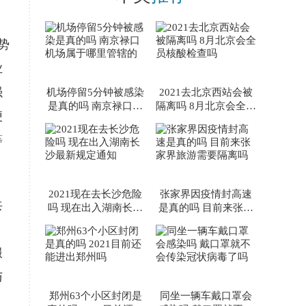
别信谣不传谣！具体可以
看看聚焦中国报..
势
业
强
机场停留5分钟被感染
2021去北京西站会被
是真的吗 南京禄口机
隔离吗 8月北京会全员
便
场属于哪里管辖的
核酸检查吗
等
2021现在去长沙危险
张家界因疫情封高速
共
吗 现在出入湖南长沙
是真的吗 目前来张家
最新规定通知
界旅游需要隔离吗
服
与
郑州63个小区封闭是
同坐一辆车戴口罩会