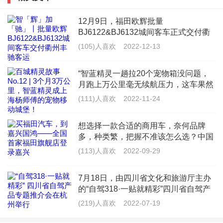
这个问题问的真可怕，怎么会闷死呢？但是可能会被熏
12月9日，福田欧辉批量
死。请大家谨防房车一氧化碳中毒，和液化气漏泄中
BJ6122&BJ6132城间客车正式交付衢
州市丰驰客运有限公司（以下简称“衢
毒。
(105)人喜欢
2022-12-13
州丰驰客运”），为衢州丰驰客运提供
更加丰富多样的产品线，全面满足浙江
一氧化碳来自于车内的燃油取暖器废气口漏泄到车内，
“智蓝精灵一趟拉20个宠物箱没问题，
景区旅
月跑上万公里毫无续航压力，这车果然
以及停车怠速时汽车尾气渗入到车内，所以房车驻车后
是&lsquo;能跑能装&rsquo;的VAN界天
(111)人喜欢
2022-11-24
不要长时间怠速打火，关闭发动机。有的车友为了给电
花板！”来自上海的杨师傅，是一名宠
物配送员，每天往返于救助
池充电启动汽车怠速发电，这个时候需要开窗通风。
想选择一款合适的商用车，奈何品牌
多，种类繁，把握不准该怎么选？中国
液化气泄露经常发生在做饭以后气罐总开关没关，炉灶
商用车领军品牌福田汽车给你最佳答
(113)人喜欢
2022-09-29
案。作为商用车的龙头车企，福田汽车
开关意外打开，或者是管路老化漏泄。所以解决办法最
不但在品质上严格把控，保障每位车主
7月18日，由四川省文化和旅游厅主办
的用车
简单的也是开窗通风。
的“自驾318·一贴就精彩”四川省自驾产
品专题推介会在杭州举办。推介会上，
(219)人喜欢
2022-07-19
房车虽然是个密闭空间，但也有门窗可以打开通风，而
G318四川段成都、雅安、甘孜等市州
及沿线的主要景区代表进行了精彩的文