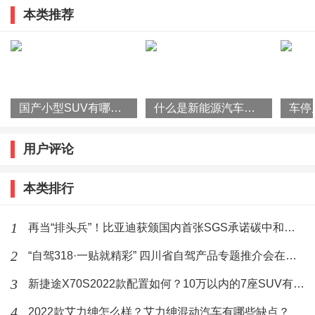
且还有强制排风设备，每辆房车卫生间顶部有天窗和双
本类推荐
旅产品推介并发布系列优惠政策
向换气扇，居住空间也有换气扇。因为房车窗户有纱
窗，即使一不高兴有些蚊子依然可以开窗通风。
标签：
房车
睡觉
国产小型SUV有哪些？2022款瑞虎3x怎么样？
什么是新能源汽车？国家为什么要大力发展新能源汽车？
作者最新文章
用户评论
6月19日，艾瑞泽8 PRO新品上市发布
会暨赛道嘉年华在浙江国际赛车场盛大
启幕。新车搭载鲲鹏动力2.0T发动机，
本类排行
(64)人喜欢
2025-06-20
共推出2款配置版型，官方指导价13.79
万元-14.99万元，而618狂欢价仅12.29
5月31日，第29届粤港澳车展首日，
1
再当“排头兵”！比亚迪获颁国内首张SGS承诺碳中和符合声明证书
smart 精灵#1迎来首次改款——smart
#1经典焕新款正式发布上市，新车官方
2
“自驾318·一贴就精彩” 四川省自驾产品专题推介会在杭州举行
(60)人喜欢
2025-06-01
指导价15.49万元-19.99万元。smart #1
3
新捷途X70S2022款配置如何？10万以内的7座SUV有哪些？
经典焕新款，为密友带来超
12月9日，福田欧辉批量
4
2022款艾力绅怎么样？艾力绅混动汽车有哪些缺点？
BJ6122&BJ6132城间客车正式交付衢