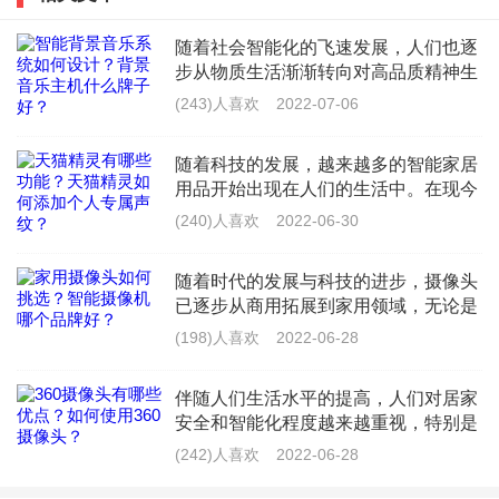
随着社会智能化的飞速发展，人们也逐
价格方面，黑鲨5 8+128GB 2799元，12+128GB 2999
步从物质生活渐渐转向对高品质精神生
元，12+256GB 3299元;黑鲨5 Pro 8+256GB 4199元，
活的向往。作为智能化家居系列的核心
(243)人喜欢
2022-07-06
——背景音乐，已经成为时代热宠。因
12+256GB 4699元，16+512GB 5499元;黑鲨5 RS
此，不论是音响厂商亦
随着科技的发展，越来越多的智能家居
8+256GB(骁龙888) 3299元，12+256GB(骁龙888 Plus)
用品开始出现在人们的生活中。在现今
3799元;黑鲨5 中国航天版12+256GB 3499元;黑鲨5 Pro
的国内外市场上，智能产品总是受到广
(240)人喜欢
2022-06-30
大用户群的喜爱和拥护，天猫精灵是阿
中国航天版16+512GB 5999元;黑鲨凤鸣真无线蓝牙耳机
里巴巴集团推出的一款智能语音音
随着时代的发展与科技的进步，摄像头
降噪版售价399元，黑鲨凤鸣真无线蓝牙耳机降噪版(中
已逐步从商用拓展到家用领域，无论是
国航天版)售价449元。
出于安防的考虑还是出于看护老人/小
(198)人喜欢
2022-06-28
孩/宠物的考虑，家用智能摄像头都是你
全新外观设计，征程再启 筑梦远航
不二的选择。市面上的品牌型号也
伴随人们生活水平的提高，人们对居家
全新的黑鲨5 Pro在外观方面进行了一次新的突破，手机
安全和智能化程度越来越重视，特别是
大部分时间在单位工作外出的人们，如
(242)人喜欢
2022-06-28
背部采用了3D曲面玻璃打造，通过多轴纳米光学镀层打
何千里之外随时掌控家中安防、老人身
体健康和儿童安全、宠物行踪等情