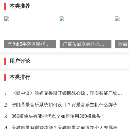
造出了与众不同的微观光学结构，为用户塑造出了富有
本类推荐
未来科技质感和精妙色彩的细节之美。在图形设计上，
用最简单的直线元素构成富有科技未来感的背景空间，
粗细节奏不同的实线和机能导向设计元素的结合，构成
坚实稳固的机械装置表面视觉感知，与底层的光影肌理
华为b5手环有哪些特征？华为b5手环的功能
门窗传感器有什么作用？门窗传感器使用原理是什么？
以及矩阵空间形成错落的视觉层次。在黑鲨5 Pro的背
面，错落有致的机械线条最终引导至属于黑鲨的信仰之
用户评论
光，同样运用简洁的线条通过粗细比重的调整，形成干
本类排行
脆利落又极具导向感的灯效图形，极富辨识度。
1
《碟中谍》汤姆克鲁斯开锁胆战心惊，现实智能门锁更令人惊奇
在颜色方面，黑鲨5 Pro拥有陨石黑、天宫白两种选择，
2
智能背景音乐系统如何设计？背景音乐主机什么牌子好？
黑鲨5拥有暗宇黑、曙光白、探索灰三种选择，黑鲨5
RS拥有天穹黑、耀星黄两种选择，丰富的配色设计为广
3
360摄像头有哪些优点？如何使用360摄像头？
大用户提供了更为个性化的选择空间。
4
天猫精灵有哪些功能？天猫精灵如何添加个人专属声纹？