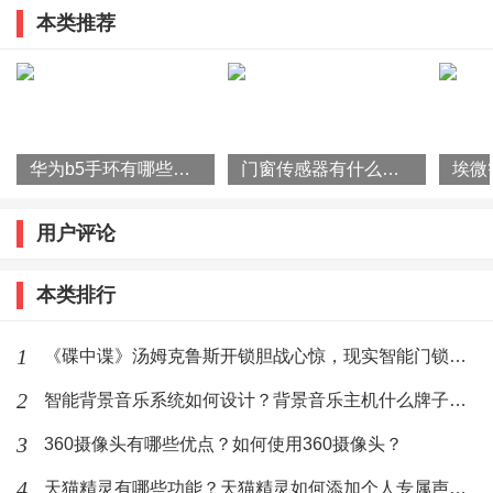
本类推荐
天猫精灵要一直插着电源才能用。因为目前所有的人工
智能音箱最大的一个毛病就是没有内置电池，也就是说
在使用的同时必须充电，所以说使用的时候是必须一直
插着适配器。
华为b5手环有哪些特征？华为b5手环的功能
门窗传感器有什么作用？门窗传感器使用原理是什么？
天猫精灵可以不插电使用。天猫精灵没有内置电池，是
用户评论
需要借助外接电源供电的，不插电源只要使用外置移动
电池插座就可以了。没有外置移动电池插座的，就需要
本类排行
插电使用。
1
《碟中谍》汤姆克鲁斯开锁胆战心惊，现实智能门锁更令人惊奇
天猫精灵有哪些功能？
2
智能背景音乐系统如何设计？背景音乐主机什么牌子好？
1、简单的对话交流功能，用户可以用语音询问当地的天
3
360摄像头有哪些优点？如何使用360摄像头？
气情况，并可以与天猫精灵X1进行简单的诸如“马云是
4
天猫精灵有哪些功能？天猫精灵如何添加个人专属声纹？
谁”“你是谁”的简单交流。