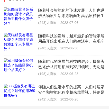
通讯录，联系人添加成功后，可以在联系人界面看到有
随着社会智能化的飞速发展，人们也逐
天猫精灵的好友，对天猫精灵说：天猫精灵，打电话给
步从物质生活渐渐转向对高品质精神生
XX即可。
活的向往。作为智能化家居系列的核心
(243)人喜欢
2022-07-06
——背景音乐，已经成为时代热宠。因
天猫精灵如何添加个人专属声纹？
此，不论是音响厂商亦
随着科技的发展，越来越多的智能家居
用品开始出现在人们的生活中。在现今
打开天猫精灵APP，点击界面右下角的“我家”；点击右
的国内外市场上，智能产品总是受到广
(240)人喜欢
2022-06-30
上角你的账号头像，然后点击“声纹管理”；点击“添加个
大用户群的喜爱和拥护，天猫精灵是阿
里巴巴集团推出的一款智能语音音
人声纹”，选择开启声纹的设备，然后开始采集声纹。
随着时代的发展与科技的进步，摄像头
已逐步从商用拓展到家用领域，无论是
声纹录制时要保持周围安静，并用日常语音语调录制，
出于安防的考虑还是出于看护老人/小
(198)人喜欢
2022-06-28
孩/宠物的考虑，家用智能摄像头都是你
不要刻意录制。此操作还可以设置天猫精灵对主人的专
不二的选择。市面上的品牌型号也
伴随人们生活水平的提高，人们对居家
属称谓。
安全和智能化程度越来越重视，特别是
大部分时间在单位工作外出的人们，如
(242)人喜欢
2022-06-28
何千里之外随时掌控家中安防、老人身
天猫精灵必须插电用吗？
体健康和儿童安全、宠物行踪等情