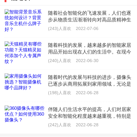
液晶高分子振膜，发声单元达到13mm，声学结构升级
随着社会智能化的飞速发展，人们也逐
到了第三代的SAVD-Extreme 3.0技术，不仅能够凸显入
步从物质生活渐渐转向对高品质精神生
门级耳机的低音优势，在中高音方面也有比较均衡的表
活的向往。作为智能化家居系列的核心
(243)人喜欢
2022-07-06
——背景音乐，已经成为时代热宠。因
现。AAC、mSBC、SBC、CVSD格式的音频都可以正常
此，不论是音响厂商亦
随着科技的发展，越来越多的智能家居
解码。
用品开始出现在人们的生活中。在现今
的国内外市场上，智能产品总是受到广
(240)人喜欢
2022-06-30
大用户群的喜爱和拥护，天猫精灵是阿
它的另一个显著特点是采用了耳机中算比较高级的供应
里巴巴集团推出的一款智能语音音
随着时代的发展与科技的进步，摄像头
商楼氏提供的麦克风硬件，并支持CVC8.0语音降噪技
已逐步从商用拓展到家用领域，无论是
术，优化的目的就是在游戏团战中开麦能够灵敏提升通
出于安防的考虑还是出于看护老人/小
(198)人喜欢
2022-06-28
孩/宠物的考虑，家用智能摄像头都是你
话质量。因为真无线耳机都要用蓝牙连接手机使用，更
不二的选择。市面上的品牌型号也
伴随人们生活水平的提高，人们对居家
好通话降噪技术无疑是能够给耳机加分的。
安全和智能化程度越来越重视，特别是
大部分时间在单位工作外出的人们，如
实际体验SANAG X-pro的听感是非常不错的，符合对其
(242)人喜欢
2022-06-28
何千里之外随时掌控家中安防、老人身
硬件水准的预期，甚至有些惊喜，在歌曲中能够明显感
体健康和儿童安全、宠物行踪等情