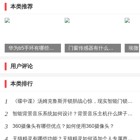
本类推荐
受到它爆发出的强劲低音，虽然也存在目前真无线蓝牙
耳机的通病，安静状态下有微弱的电流声，但对于真无
线蓝牙耳机的便携性使用场景来说，它的听感已经算是
中上等水准。
华为b5手环有哪些特征？华为b5手环的功能
门窗传感器有什么作用？门窗传感器使用原理是什么？
SanagX-pro无线耳机佩戴舒适吗？
用户评论
ANAG X-pro在能够接受的范围，配合良好的人体工程学
设计，耳机圆润的曲线能够贴合耳道，半入耳式耳机没
本类排行
有入耳式耳机那么强的压迫感，挂耳力度适中，戴上拿
1
《碟中谍》汤姆克鲁斯开锁胆战心惊，现实智能门锁更令人惊奇
下都不费劲，戴着它听歌一两个小时也不会感觉到疲
2
智能背景音乐系统如何设计？背景音乐主机什么牌子好？
劳，但是超过2个小时会有一定的不适感，还是建议玩家
控制自己的佩戴时间。
3
360摄像头有哪些优点？如何使用360摄像头？
4
天猫精灵有哪些功能？天猫精灵如何添加个人专属声纹？